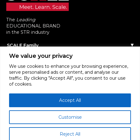
The
Leading
EDUCATIONAL BRAND
in the STR industry
SCALE Family
Notre histoire
We value your privacy
Tous nos événements
L’équipe
Contactez-nous
Agenda des événements
We use cookies to enhance your browsing experience,
Communauté
Événements précédents
serve personalised ads or content, and analyse our
Scale Connect
Devenez Intervenant
A propos de la Communauté
traffic. By clicking "Accept All", you consent to our use
Sponsoriser l’événement
Devenir Membre
of cookies.
Formation
F.A.Q
Devenir Contributeur
Masterclasses
S’identifier
Webinaires
STR News
Accept All
Customise
Reject All
SCALE RENTALS ™ ORGANISATION 2026