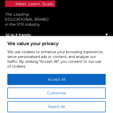
The
Leading
EDUCATIONAL BRAND
in the STR industry
SCALE Family
Notre histoire
We value your privacy
Tous nos événements
L’équipe
Contactez-nous
Agenda des événements
We use cookies to enhance your browsing experience,
Communauté
Événements précédents
serve personalised ads or content, and analyse our
Scale Connect
Devenez Intervenant
A propos de la Communauté
traffic. By clicking "Accept All", you consent to our use
Sponsoriser l’événement
Devenir Membre
of cookies.
Formation
F.A.Q
Devenir Contributeur
Masterclasses
S’identifier
Webinaires
STR News
Accept All
Customise
Reject All
SCALE RENTALS ™ ORGANISATION 2026