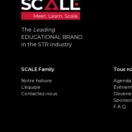
The
Leading
EDUCATIONAL BRAND
in the STR industry
SCALE Family
Tous n
Notre histoire
Agenda
L’équipe
Événeme
Contactez-nous
Devenez
Sponsor
F.A.Q