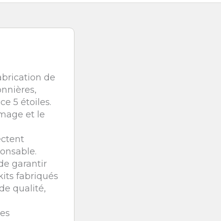
abrication de
onnières,
e 5 étoiles.
image et le
ectent
ponsable.
de garantir
kits fabriqués
e qualité,
nes