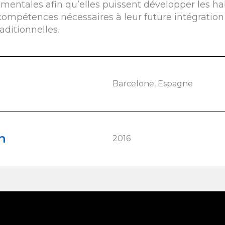
mentales afin qu’elles puissent développer les h
s compétences nécessaires à leur future intégration
aditionnelles.
Barcelone, Espagne
n
2016