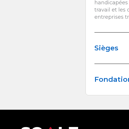
handicapées 
travail et le
entreprises tr
Sièges
Fondatio