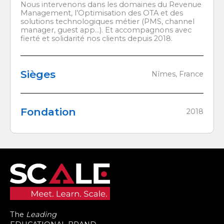
Nous intervenons dans les domaines du Revenue
Management, l’Optimisation des OTA et des
solutions technologiques métier (PMS, channel
manager, guest app…). Et accompagnons avec
fierté et solidarité nos clients depuis 2018.
Sièges
Nîmes, France
Fondation
2018
The
Leading