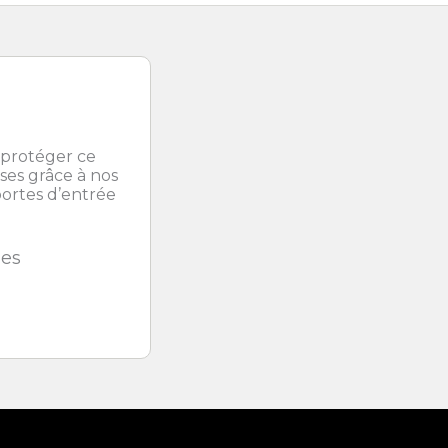
 protéger ce
ses grâce à nos
portes d’entrée
des