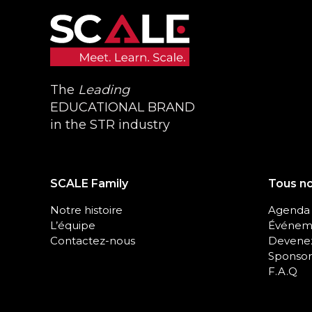
The
Leading
EDUCATIONAL BRAND
in the STR industry
SCALE Family
Tous n
Notre histoire
Agenda
L’équipe
Événeme
Contactez-nous
Devenez
Sponsor
F.A.Q