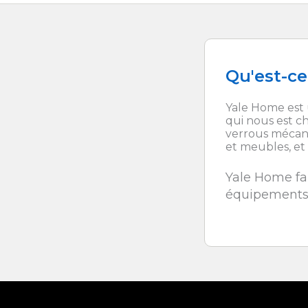
Qu'est-ce
Yale Home est 
qui nous est ch
verrous mécani
et meubles, et 
Yale Home fa
équipements 