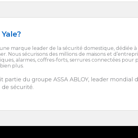
 Yale?
une marque leader de la sécurité domestique, dédiée à
er. Nous sécurisons des millions de maisons et d’entrepri
ques, alarmes, coffres-forts, serrures connectées pour 
bien plus.
it partie du groupe ASSA ABLOY, leader mondial 
de sécurité.