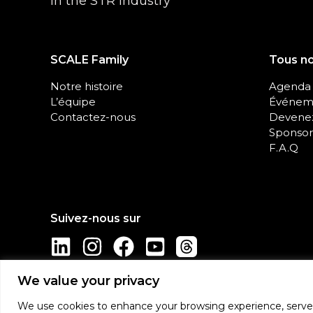
in the STR industry
SCALE Family
Tous n
Notre histoire
Agenda
L’équipe
Événeme
Contactez-nous
Devenez
Sponsor
F.A.Q
We value your privacy
We use cookies to enhance your browsing experience, serve pe