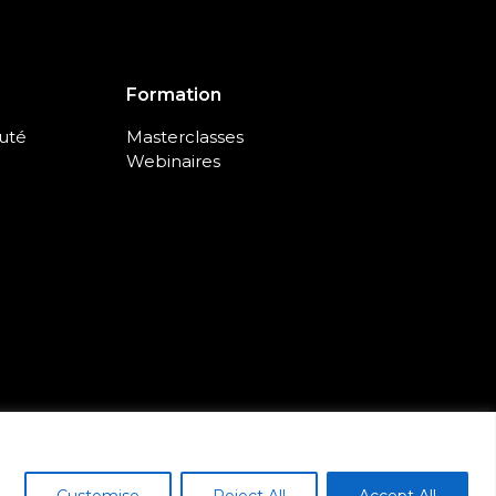
Formation
uté
Masterclasses
Webinaires
Customise
Reject All
Accept All