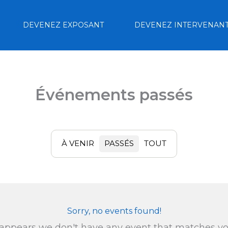
DEVENEZ EXPOSANT
DEVENEZ INTERVENAN
Événements passés
À VENIR
PASSÉS
TOUT
Sorry, no events found!
 appears we don't have any event that matches y