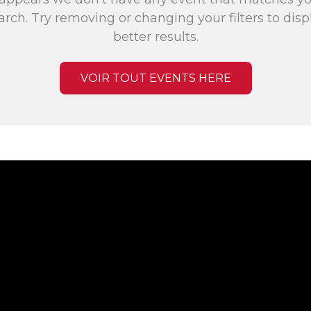
arch. Try removing or changing your filters to disp
better results.
VOIR TOUT EVENTS HERE