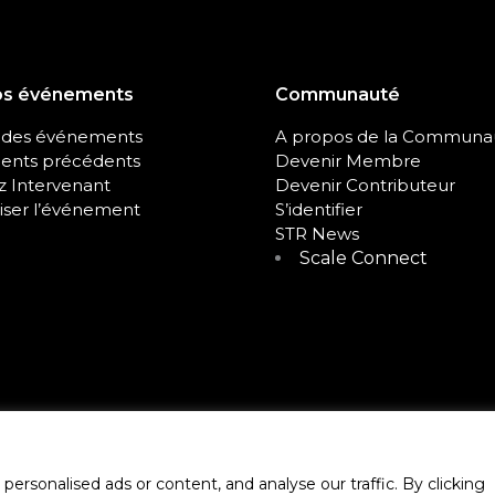
os événements
Communauté
 des événements
A propos de la Communa
nts précédents
Devenir Membre
 Intervenant
Devenir Contributeur
iser l’événement
S’identifier
STR News
Scale Connect
rsonalised ads or content, and analyse our traffic. By clicking