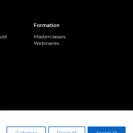
Formation
uté
Masterclasses
Webinaires
Customise
Reject All
Accept All