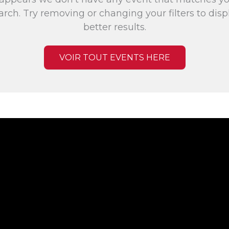
arch. Try removing or changing your filters to disp
better results.
VOIR TOUT EVENTS HERE