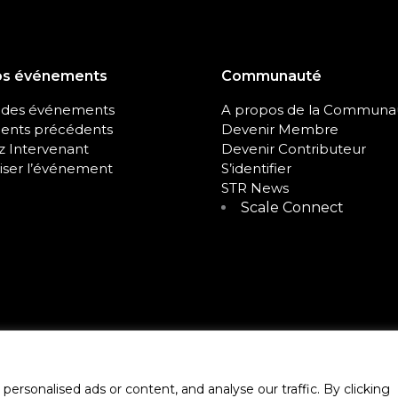
os événements
Communauté
 des événements
A propos de la Communa
nts précédents
Devenir Membre
 Intervenant
Devenir Contributeur
iser l’événement
S’identifier
STR News
Scale Connect
rsonalised ads or content, and analyse our traffic. By clicking