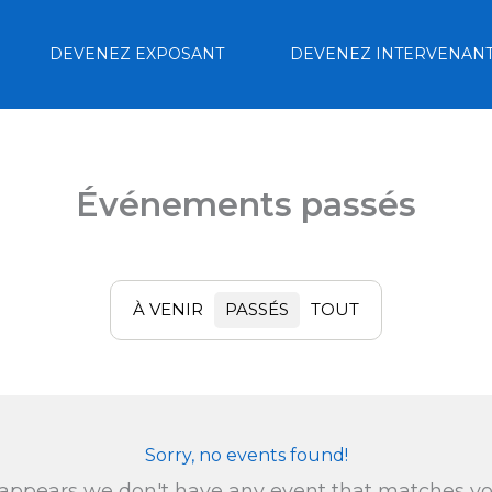
DEVENEZ EXPOSANT
DEVENEZ INTERVENAN
Événements passés
À VENIR
PASSÉS
TOUT
Sorry, no events found!
 appears we don't have any event that matches y