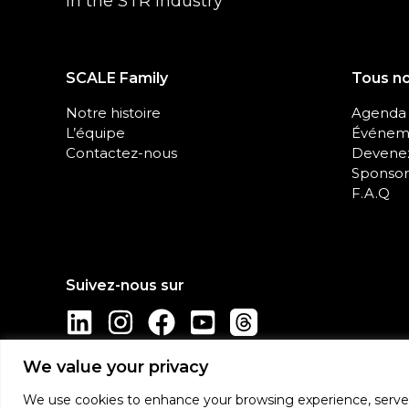
in the STR industry
SCALE Family
Tous n
Notre histoire
Agenda
L’équipe
Événeme
Contactez-nous
Devenez
Sponsor
F.A.Q
We value your privacy
We use cookies to enhance your browsing experience, serve pe