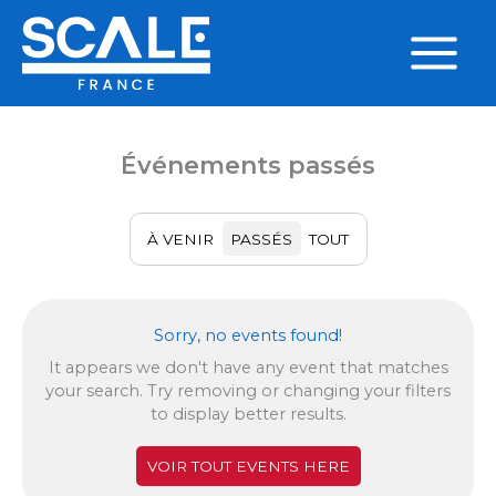
Aller
au
contenu
Main
Menu
Événements passés
À VENIR
PASSÉS
TOUT
Sorry, no events found!
It appears we don't have any event that matches
your search. Try removing or changing your filters
to display better results.
VOIR TOUT EVENTS HERE