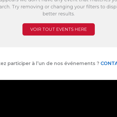
arch. Try removing or changing your filters to disp
better results.
VOIR TOUT EVENTS HERE
ez participer à l’un de nos événements ?
CONT