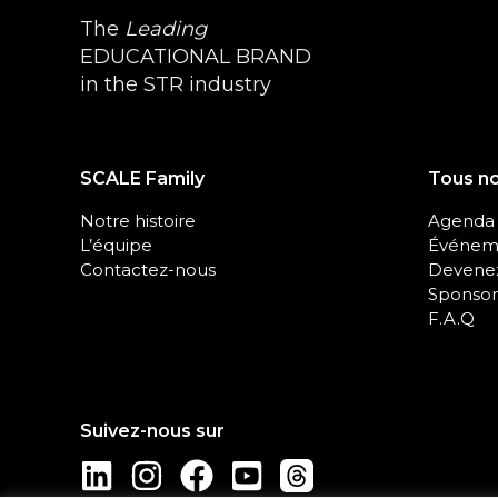
The
Leading
EDUCATIONAL BRAND
in the STR industry
SCALE Family
Tous n
Notre histoire
Agenda
L’équipe
Événeme
Contactez-nous
Devenez
Sponsor
F.A.Q