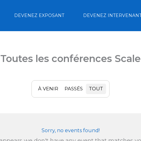
DEVENEZ EXPOSANT
DEVENEZ INTERVENAN
Toutes les conférences Scale
À VENIR
PASSÉS
TOUT
Sorry, no events found!
 appears we don't have any event that matches y