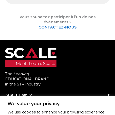
Vous souhaitez participer à l’un de nos
événements ?
CONTACTEZ-NOUS
The
Leading
EDUCATIONAL BRAND
in the STR industry
SCALE Family
Notre histoire
We value your privacy
Tous nos événements
L’équipe
Contactez-nous
Agenda des événements
We use cookies to enhance your browsing experience,
Communauté
Événements précédents