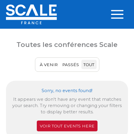
Aller
au
contenu
Main
Menu
Toutes les conférences Scale
À VENIR
PASSÉS
TOUT
Sorry, no events found!
It appears we don't have any event that matches
your search. Try removing or changing your filters
to display better results.
VOIR TOUT EVENTS HERE